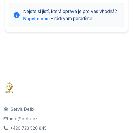
Nejste si jistí, která oprava je pro vás vhodná?
– rádi vám poradíme!
Napište nám
Servis Defix
info@defix.cz
+420 723 520 845