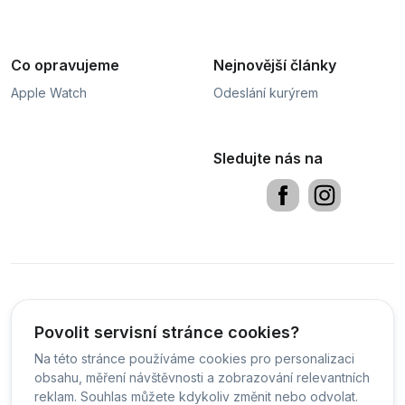
Co opravujeme
Nejnovější články
Apple Watch
Odeslání kurýrem
Sledujte nás na
Obchodní podmínky
Sledování stavu zakázky
PDF
Povolit servisní stránce cookies?
Na této stránce používáme cookies pro personalizaci
Čeština
obsahu, měření návštěvnosti a zobrazování relevantních
reklam. Souhlas můžete kdykoliv změnit nebo odvolat.