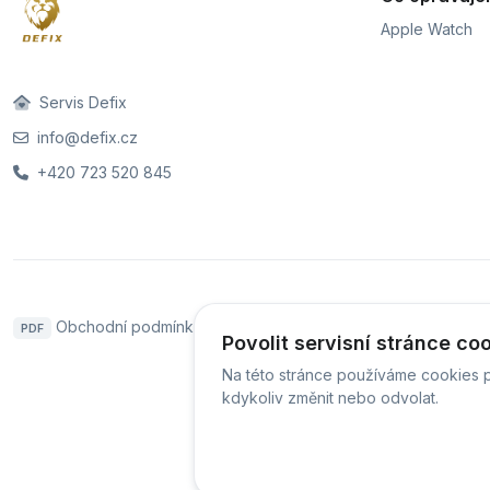
Apple Watch
Servis Defix
info@defix.cz
+420 723 520 845
Obchodní podmínky
Sledování stavu zakázky
PDF
Povolit servisní stránce co
Na této stránce používáme cookies p
kdykoliv změnit nebo odvolat.
© Ser