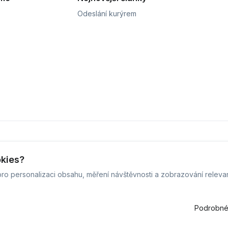
Odeslání kurýrem
okies?
ro personalizaci obsahu, měření návštěvnosti a zobrazování releva
vis Defix - 2026 -
Všechna práva vyhrazena.
-
Změnit preference c
Běžíme na
MyRepair.app
Podrobné