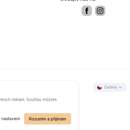
Čeština
ntních reklam. Souhlas můžete
ookies
 nastavení
Rozumím a přijímám