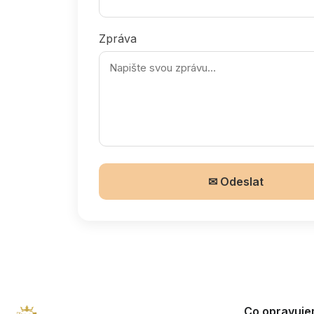
Zpráva
✉ Odeslat
Co opravuj