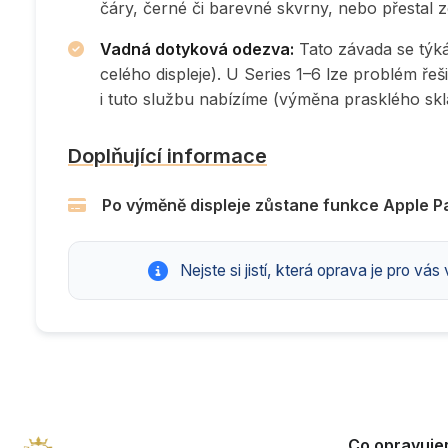
čáry, černé či barevné skvrny, nebo přestal 
Vadná dotyková odezva:
Tato závada se týk
celého displeje). U Series 1–6 lze problém ře
i tuto službu nabízíme (výměna prasklého skl
Doplňující informace
Po výměně displeje zůstane funkce Apple P
Nejste si jistí, která oprava je pro vá
Co opravuj