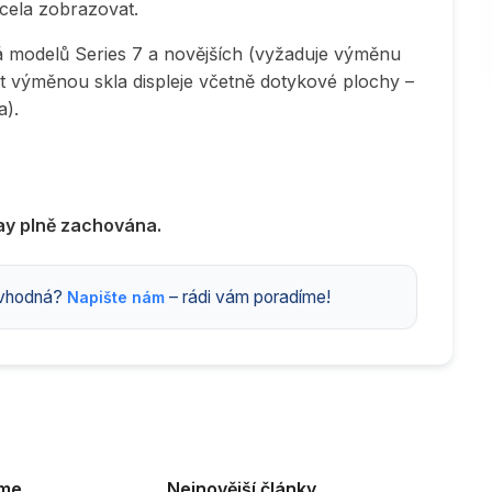
zcela zobrazovat.
á modelů Series 7 a novějších (vyžaduje výměnu
šit výměnou skla displeje včetně dotykové plochy –
a).
ay plně zachována.
s vhodná?
– rádi vám poradíme!
Napište nám
eme
Nejnovější články