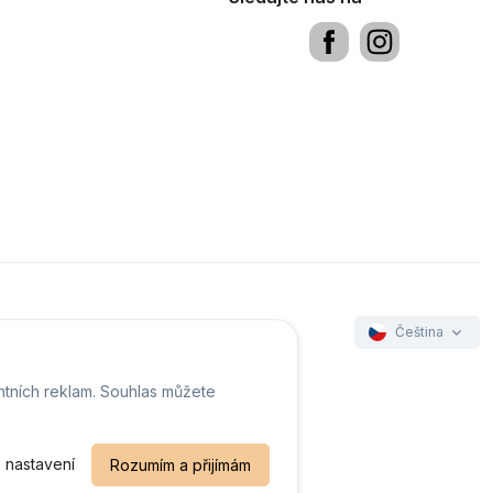
Čeština
ntních reklam. Souhlas můžete
ookies
 nastavení
Rozumím a přijímám