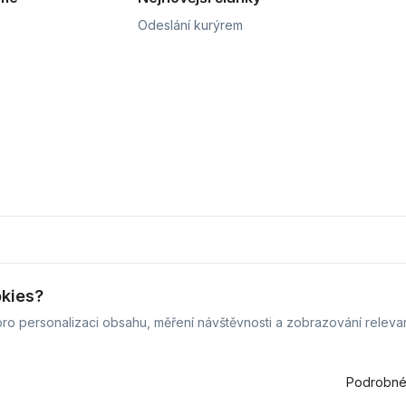
Odeslání kurýrem
okies?
ro personalizaci obsahu, měření návštěvnosti a zobrazování releva
vis Defix - 2026 -
Všechna práva vyhrazena.
-
Změnit preference c
Běžíme na
MyRepair.app
Podrobné