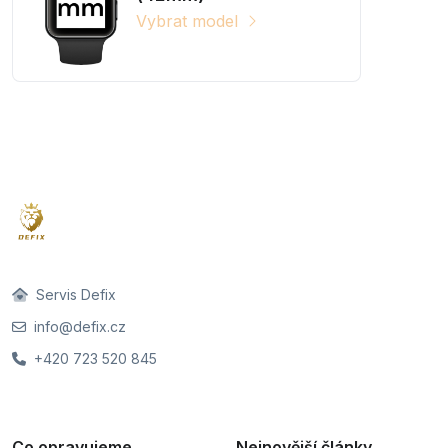
Vybrat model
Servis Defix
info@defix.cz
+420 723 520 845
Co opravujeme
Nejnovější články