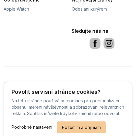
Apple Watch
Odeslání kurýrem
Sledujte nás na
Obchodní podmínky
Sledování stavu zakázky
PDF
Povolit servisní stránce cookies?
Čeština
Na této stránce používáme cookies pro personalizaci
obsahu, měření návštěvnosti a zobrazování relevantních
reklam. Souhlas můžete kdykoliv změnit nebo odvolat.
© Servis Defix - 2026 -
Všechna práva vyhrazena.
-
Změnit preference cookies
Podrobné nastavení
Rozumím a přijímám
Běžíme na
MyRepair.app