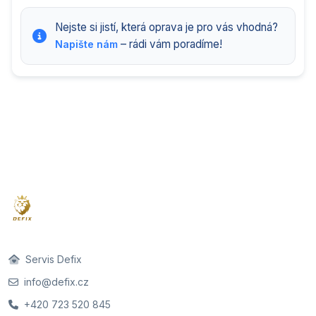
Nejste si jistí, která oprava je pro vás vhodná?
– rádi vám poradíme!
Napište nám
Servis Defix
info@defix.cz
+420 723 520 845