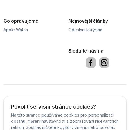
Co opravujeme
Nejnovější články
Apple Watch
Odeslání kurýrem
Sledujte nás na
Obchodní podmínky
Sledování stavu zakázky
PDF
Povolit servisní stránce cookies?
Na této stránce používáme cookies pro personalizaci
Čeština
obsahu, měření návštěvnosti a zobrazování relevantních
reklam. Souhlas můžete kdykoliv změnit nebo odvolat.